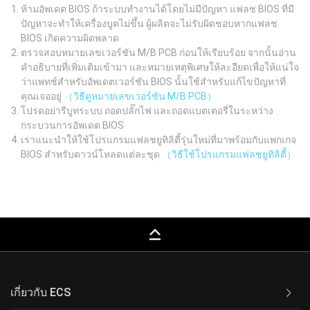
ห้ามอัพเดต BIOS ถ้าระบบทำงานได้โดยไม่มีปัญหา แฟลช BIOS ที่มี
ปัญหาจะทำให้เครื่องบูตไม่ขึ้น ผู้ผลิตจะไม่รับผิดชอบหากแฟลช
BIOS เกิดความผิดพลาด
ตรวจสอบหมายเลขเวอร์ชัน M/B PCB ก่อนให้เรียบร้อย จากนั้นอ่าน
คำอธิบายที่เพิ่มเติมเข้ามา และหมายเหตุพิเศษให้ละอียดเพื่อให้แน่ใจ
ว่าแพทช์สำหรับอัพเดตเวอร์ชัน BIOS นั้นใช้สำหรับแก้ไขปัญหาที่
คุณเจออยู่
（วิธีดูหมายเลขเวอร์ชัน M/B PCB）
โปรดอย่ารีบูทระบบ ถอดปลั๊กไฟ และถอดแบตเตอรี่ในระหว่าง
กระบวนการอัพเดต BIOS
เราแนะนำให้ใช้โปรแกรมแฟลชยูทิลิตี้รุ่นใหม่ที่มาพร้อมกับแพกเกจ
BIOS สำหรับดาวน์โหลดแต่ละชุด
（วิธีใช้โปรแกรมแฟลชยูทิลิตี้）
keyboard_capslock
เกี่ยวกับ ECS