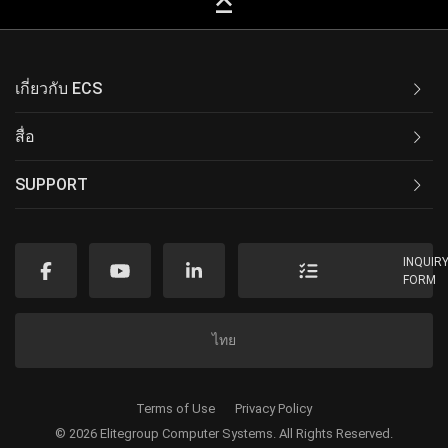
keyboard_capslock
เกี่ยวกับ ECS
สื่อ
SUPPORT
INQUIR
FORM
ไทย
Terms of Use
Privacy Policy
© 2026 Elitegroup Computer Systems. All Rights Reserved.