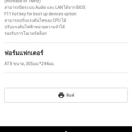
(increase of 1MHz)
สามารถปิดระบบ Audio และ LAN ได้จาก BIOS
F11 hot key for boot up devices option
สามารถปรับแรงดันไฟของ CPU ได้
ปรับแรงดันไฟฟ้าหน่วยความจำได้
รองรับการโอเวอร์คล็อก
ฟอร์มแฟกเตอร์
ATX ขนาด, 305มม.*244มม.
print
พิมพ์