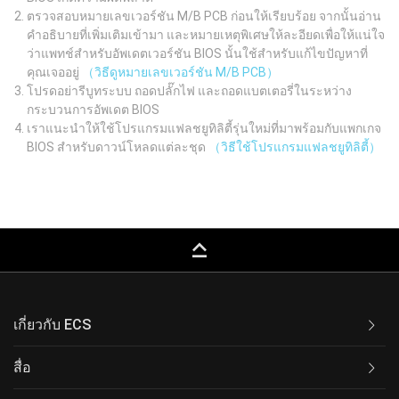
ตรวจสอบหมายเลขเวอร์ชัน M/B PCB ก่อนให้เรียบร้อย จากนั้นอ่าน
คำอธิบายที่เพิ่มเติมเข้ามา และหมายเหตุพิเศษให้ละอียดเพื่อให้แน่ใจ
ว่าแพทช์สำหรับอัพเดตเวอร์ชัน BIOS นั้นใช้สำหรับแก้ไขปัญหาที่
คุณเจออยู่
（วิธีดูหมายเลขเวอร์ชัน M/B PCB）
โปรดอย่ารีบูทระบบ ถอดปลั๊กไฟ และถอดแบตเตอรี่ในระหว่าง
กระบวนการอัพเดต BIOS
เราแนะนำให้ใช้โปรแกรมแฟลชยูทิลิตี้รุ่นใหม่ที่มาพร้อมกับแพกเกจ
BIOS สำหรับดาวน์โหลดแต่ละชุด
（วิธีใช้โปรแกรมแฟลชยูทิลิตี้）
keyboard_capslock
เกี่ยวกับ ECS
สื่อ