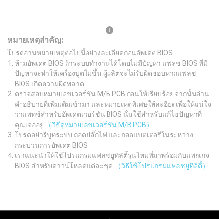
หมายเหตุสำคัญ:
โปรดอ่านหมายเหตุต่อไปนี้อย่างละเอียดก่อนอัพเดต BIOS
ห้ามอัพเดต BIOS ถ้าระบบทำงานได้โดยไม่มีปัญหา แฟลช BIOS ที่มี
ปัญหาจะทำให้เครื่องบูตไม่ขึ้น ผู้ผลิตจะไม่รับผิดชอบหากแฟลช
BIOS เกิดความผิดพลาด
ตรวจสอบหมายเลขเวอร์ชัน M/B PCB ก่อนให้เรียบร้อย จากนั้นอ่าน
คำอธิบายที่เพิ่มเติมเข้ามา และหมายเหตุพิเศษให้ละอียดเพื่อให้แน่ใจ
ว่าแพทช์สำหรับอัพเดตเวอร์ชัน BIOS นั้นใช้สำหรับแก้ไขปัญหาที่
คุณเจออยู่
（วิธีดูหมายเลขเวอร์ชัน M/B PCB）
โปรดอย่ารีบูทระบบ ถอดปลั๊กไฟ และถอดแบตเตอรี่ในระหว่าง
กระบวนการอัพเดต BIOS
เราแนะนำให้ใช้โปรแกรมแฟลชยูทิลิตี้รุ่นใหม่ที่มาพร้อมกับแพกเกจ
BIOS สำหรับดาวน์โหลดแต่ละชุด
（วิธีใช้โปรแกรมแฟลชยูทิลิตี้）