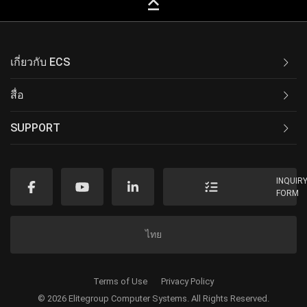
keyboard_capslock
เกี่ยวกับ ECS
สื่อ
SUPPORT
INQUIR
FORM
ไทย
Terms of Use
Privacy Policy
© 2026 Elitegroup Computer Systems. All Rights Reserved.