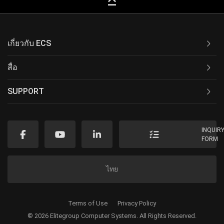
keyboard_capslock
เกี่ยวกับ ECS
สื่อ
SUPPORT
INQUIR
FORM
ไทย
Terms of Use
Privacy Policy
© 2026 Elitegroup Computer Systems. All Rights Reserved.