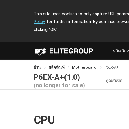
This site uses cookies to only capture URL parame
Policy
for further information. By continue brows
clicking
"OK"
ผลิตภัณ
บ้าน
ผลิตภัณฑ์
Motherboard
P6EX-A+
P6EX-A+(1.0)
คุณสมบัติ
(no longer for sale)
CPU