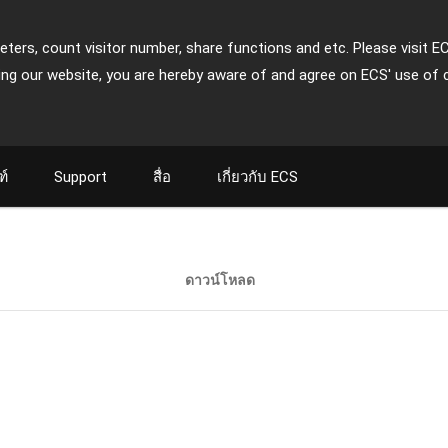
ters, count visitor number, share functions and etc. Please visit E
ing our website, you are hereby aware of and agree on ECS' use of 
ฑ์
Support
สื่อ
เกี่ยวกับ ECS
ดาวน์โหลด