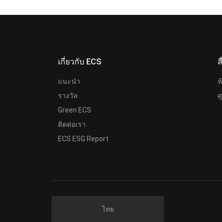
เกี่ยวกับ ECS
ส
แนะนำ
ห
รางวัล
ศ
Green ECS
ติดต่อเรา
ECS ESG Report
ไทย