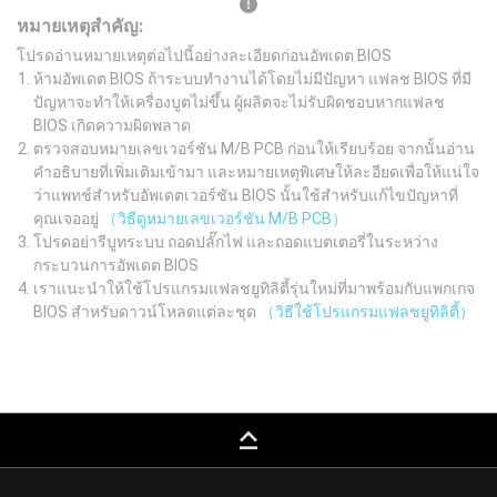
หมายเหตุสำคัญ:
โปรดอ่านหมายเหตุต่อไปนี้อย่างละเอียดก่อนอัพเดต BIOS
ห้ามอัพเดต BIOS ถ้าระบบทำงานได้โดยไม่มีปัญหา แฟลช BIOS ที่มี
ปัญหาจะทำให้เครื่องบูตไม่ขึ้น ผู้ผลิตจะไม่รับผิดชอบหากแฟลช
BIOS เกิดความผิดพลาด
ตรวจสอบหมายเลขเวอร์ชัน M/B PCB ก่อนให้เรียบร้อย จากนั้นอ่าน
คำอธิบายที่เพิ่มเติมเข้ามา และหมายเหตุพิเศษให้ละอียดเพื่อให้แน่ใจ
ว่าแพทช์สำหรับอัพเดตเวอร์ชัน BIOS นั้นใช้สำหรับแก้ไขปัญหาที่
คุณเจออยู่
（วิธีดูหมายเลขเวอร์ชัน M/B PCB）
โปรดอย่ารีบูทระบบ ถอดปลั๊กไฟ และถอดแบตเตอรี่ในระหว่าง
กระบวนการอัพเดต BIOS
เราแนะนำให้ใช้โปรแกรมแฟลชยูทิลิตี้รุ่นใหม่ที่มาพร้อมกับแพกเกจ
BIOS สำหรับดาวน์โหลดแต่ละชุด
（วิธีใช้โปรแกรมแฟลชยูทิลิตี้）
keyboard_capslock