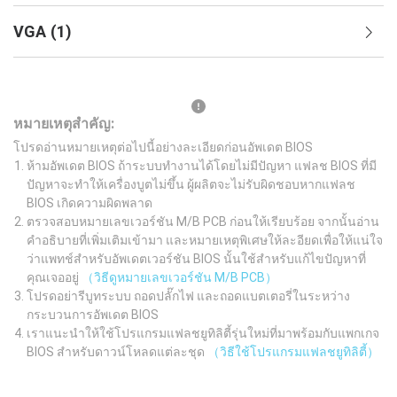
VGA
(
1
)
หมายเหตุสำคัญ:
โปรดอ่านหมายเหตุต่อไปนี้อย่างละเอียดก่อนอัพเดต BIOS
ห้ามอัพเดต BIOS ถ้าระบบทำงานได้โดยไม่มีปัญหา แฟลช BIOS ที่มี
ปัญหาจะทำให้เครื่องบูตไม่ขึ้น ผู้ผลิตจะไม่รับผิดชอบหากแฟลช
BIOS เกิดความผิดพลาด
ตรวจสอบหมายเลขเวอร์ชัน M/B PCB ก่อนให้เรียบร้อย จากนั้นอ่าน
คำอธิบายที่เพิ่มเติมเข้ามา และหมายเหตุพิเศษให้ละอียดเพื่อให้แน่ใจ
ว่าแพทช์สำหรับอัพเดตเวอร์ชัน BIOS นั้นใช้สำหรับแก้ไขปัญหาที่
คุณเจออยู่
（วิธีดูหมายเลขเวอร์ชัน M/B PCB）
โปรดอย่ารีบูทระบบ ถอดปลั๊กไฟ และถอดแบตเตอรี่ในระหว่าง
กระบวนการอัพเดต BIOS
เราแนะนำให้ใช้โปรแกรมแฟลชยูทิลิตี้รุ่นใหม่ที่มาพร้อมกับแพกเกจ
BIOS สำหรับดาวน์โหลดแต่ละชุด
（วิธีใช้โปรแกรมแฟลชยูทิลิตี้）