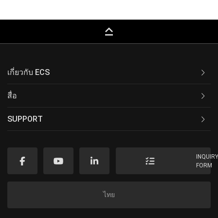
keyboard_capslock
เกี่ยวกับ ECS
สื่อ
SUPPORT
INQUIR
FORM
ไทย