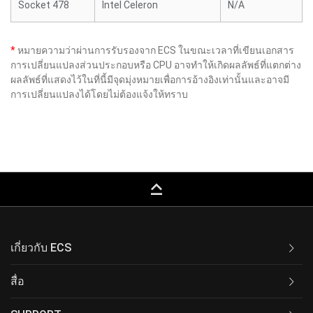
Socket 478
Intel Celeron
N/A
*
หมายความว่าผ่านการรับรองจาก ECS ในขณะเวลาที่เขียนเอกสาร
การเปลี่ยนแปลงส่วนประกอบหรือ CPU อาจทำให้เกิดผลลัพธ์ที่แตกต่าง
ผลลัพธ์ที่แสดงไว้ในที่นี้มีจุดมุ่งหมายเพื่อการอ้างอิงเท่านั้นและอาจมี
การเปลี่ยนแปลงได้โดยไม่ต้องแจ้งให้ทราบ
keyboard_capslock
เกี่ยวกับ ECS
สื่อ