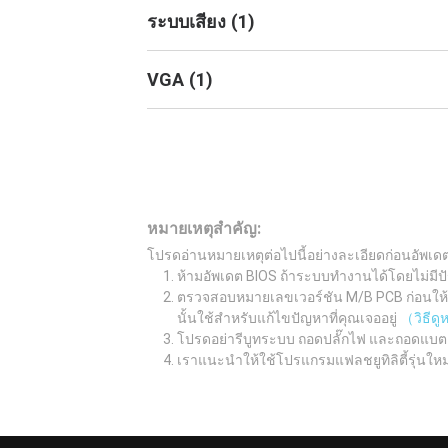
ระบบเสียง
(
1
)
VGA
(
1
)
หมายเหตุสำคัญ:
โปรดอ่านหมายเหตุต่อไปนี้อย่างละเอียดก่อนอัพเด
ห้ามอัพเดต BIOS ถ้าระบบทำงานได้โดยไม่มีปั
ตรวจสอบหมายเลขเวอร์ชัน M/B PCB ก่อนให้เรี
นั้นใช้สำหรับแก้ไขปัญหาที่คุณเจออยู่
（วิธีด
โปรดอย่ารีบูทระบบ ถอดปลั๊กไฟ และถอดแบต
เราแนะนำให้ใช้โปรแกรมแฟลชยูทิลิตี้รุ่นให