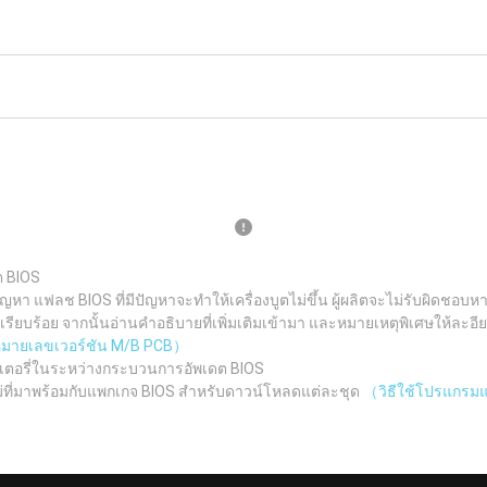
ต BIOS
ญหา แฟลช BIOS ที่มีปัญหาจะทำให้เครื่องบูตไม่ขึ้น ผู้ผลิตจะไม่รับผิดช
ยบร้อย จากนั้นอ่านคำอธิบายที่เพิ่มเติมเข้ามา และหมายเหตุพิเศษให้ละอีย
ูหมายเลขเวอร์ชัน M/B PCB）
เตอรี่ในระหว่างกระบวนการอัพเดต BIOS
ม่ที่มาพร้อมกับแพกเกจ BIOS สำหรับดาวน์โหลดแต่ละชุด
（วิธีใช้โปรแกรมแฟ