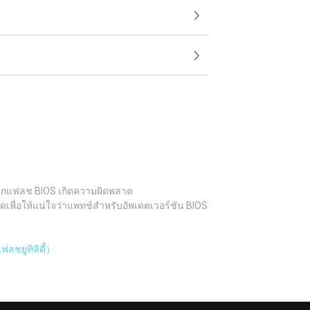
อบหากแฟลช BIOS เกิดความผิดพลาด
ดเพื่อให้แน่ใจว่าแพทช์สำหรับอัพเดตเวอร์ชัน BIOS
ลชยูทิลิตี้）