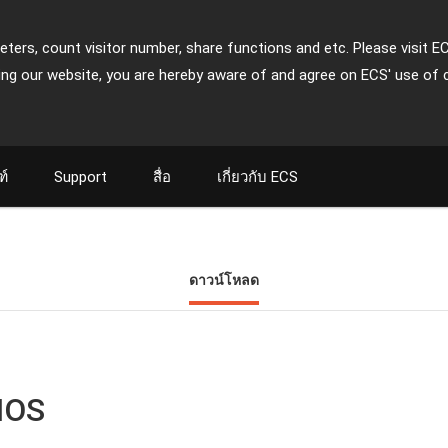
ters, count visitor number, share functions and etc. Please visit E
ing our website, you are hereby aware of and agree on ECS' use of 
ฑ์
Support
สื่อ
เกี่ยวกับ ECS
ดาวน์โหลด
IOS