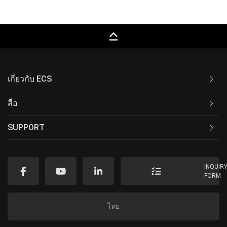
keyboard_capslock
เกี่ยวกับ ECS
สื่อ
SUPPORT
INQUIR
FORM
ไทย