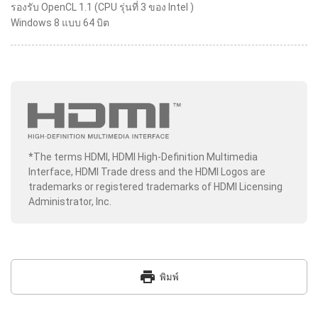
รองรับ OpenCL 1.1 (CPU รุ่นที่ 3 ของ Intel )
Windows 8 แบบ 64 บิต
*The terms HDMI, HDMI High-Definition Multimedia
Interface, HDMI Trade dress and the HDMI Logos are
trademarks or registered trademarks of HDMI Licensing
Administrator, Inc.
print
พิมพ์