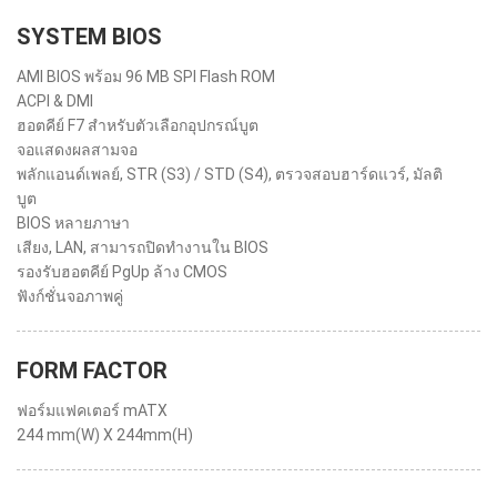
SYSTEM BIOS
AMI BIOS พร้อม 96 MB SPI Flash ROM
ACPI & DMI
ฮอตคีย์ F7 สำหรับตัวเลือกอุปกรณ์บูต
จอแสดงผลสามจอ
พลักแอนด์เพลย์, STR (S3) / STD (S4), ตรวจสอบฮาร์ดแวร์, มัลติ
บูต
BIOS หลายภาษา
เสียง, LAN, สามารถปิดทำงานใน BIOS
รองรับฮอตคีย์ PgUp ล้าง CMOS
ฟังก์ชั่นจอภาพคู่
FORM FACTOR
ฟอร์มแฟคเตอร์ mATX
244 mm(W) X 244mm(H)