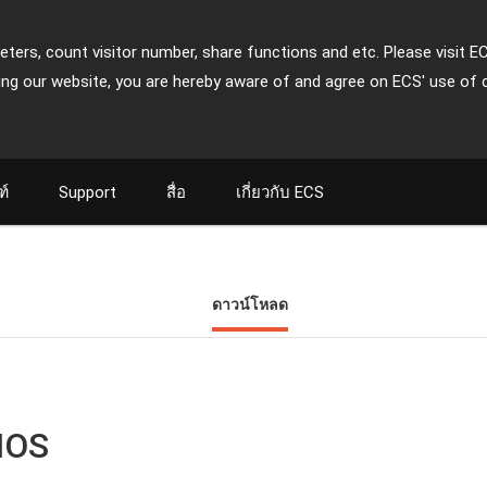
ters, count visitor number, share functions and etc. Please visit E
ing our website, you are hereby aware of and agree on ECS' use of 
ฑ์
Support
สื่อ
เกี่ยวกับ ECS
ดาวน์โหลด
IOS