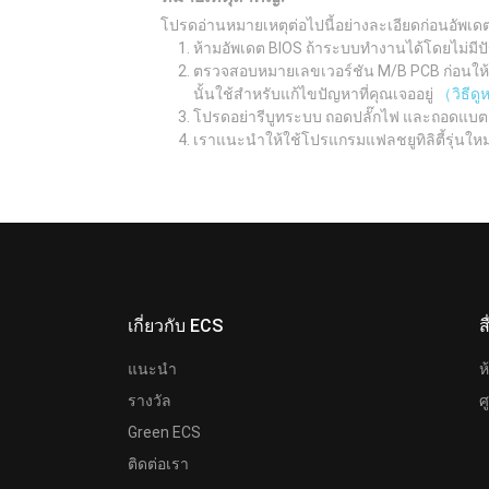
โปรดอ่านหมายเหตุต่อไปนี้อย่างละเอียดก่อนอัพเด
ห้ามอัพเดต BIOS ถ้าระบบทำงานได้โดยไม่มีปั
ตรวจสอบหมายเลขเวอร์ชัน M/B PCB ก่อนให้เรี
นั้นใช้สำหรับแก้ไขปัญหาที่คุณเจออยู่
（วิธีด
โปรดอย่ารีบูทระบบ ถอดปลั๊กไฟ และถอดแบต
เราแนะนำให้ใช้โปรแกรมแฟลชยูทิลิตี้รุ่นให
เกี่ยวกับ ECS
ส
แนะนำ
ห
รางวัล
ศ
Green ECS
ติดต่อเรา