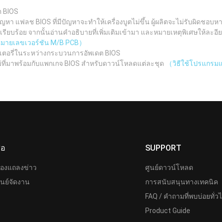
ต BIOS
ญหา แฟลช BIOS ที่มีปัญหาจะทำให้เครื่องบูตไม่ขึ้น ผู้ผลิตจะไม่รับผิดช
ยบร้อย จากนั้นอ่านคำอธิบายที่เพิ่มเติมเข้ามา และหมายเหตุพิเศษให้ละอีย
ูหมายเลขเวอร์ชัน M/B PCB）
เตอรี่ในระหว่างกระบวนการอัพเดต BIOS
ม่ที่มาพร้อมกับแพกเกจ BIOS สำหรับดาวน์โหลดแต่ละชุด
（วิธีใช้โปรแกรมแฟ
ื่อ
SUPPORT
้องแถลงข่าว
ศูนย์ดาวน์โหลด
ูนย์จัดงาน
การสนับสนุนทางเทคนิค
FAQ / คำถามที่พบบ่อยทั่ว
Product Guide