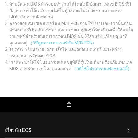
ห้ามอัพเดต BIOS ถ้าระบบทำงานได้โดยไม่มีปัญหา แฟลช BIOS ที่มี
ปัญหาจะทำให้เครื่องบูตไม่ขึ้น ผู้ผลิตจะไม่รับผิดชอบหากแฟลช
BIOS เกิดความผิดพลาด
ตรวจสอบหมายเลขเวอร์ชัน M/B PCB ก่อนให้เรียบร้อย จากนั้นอ่าน
คำอธิบายที่เพิ่มเติมเข้ามา และหมายเหตุพิเศษให้ละอียดเพื่อให้แน่ใจ
ว่าแพทช์สำหรับอัพเดตเวอร์ชัน BIOS นั้นใช้สำหรับแก้ไขปัญหาที่
คุณเจออยู่
（วิธีดูหมายเลขเวอร์ชัน M/B PCB）
โปรดอย่ารีบูทระบบ ถอดปลั๊กไฟ และถอดแบตเตอรี่ในระหว่าง
กระบวนการอัพเดต BIOS
เราแนะนำให้ใช้โปรแกรมแฟลชยูทิลิตี้รุ่นใหม่ที่มาพร้อมกับแพกเกจ
BIOS สำหรับดาวน์โหลดแต่ละชุด
（วิธีใช้โปรแกรมแฟลชยูทิลิตี้）
keyboard_capslock
เกี่ยวกับ ECS