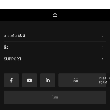
keyboard_capslock
เกี่ยวกับ ECS
สื่อ
SUPPORT
INQUIR
FORM
ไทย