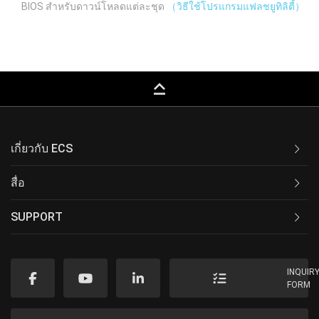
BIOS สำหรับดาวน์โหลดแต่ละชุด
（วิธีใช้โปรแกรมแฟลชยูทิลิตี้）
keyboard_capslock
เกี่ยวกับ ECS
สื่อ
SUPPORT
INQUIR
FORM