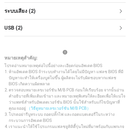
ระบบเสียง
(
2
)
USB
(
2
)
หมายเหตุสำคัญ:
โปรดอ่านหมายเหตุต่อไปนี้อย่างละเอียดก่อนอัพเดต BIOS
ห้ามอัพเดต BIOS ถ้าระบบทำงานได้โดยไม่มีปัญหา แฟลช BIOS ที่มี
ปัญหาจะทำให้เครื่องบูตไม่ขึ้น ผู้ผลิตจะไม่รับผิดชอบหากแฟลช
BIOS เกิดความผิดพลาด
ตรวจสอบหมายเลขเวอร์ชัน M/B PCB ก่อนให้เรียบร้อย จากนั้นอ่าน
คำอธิบายที่เพิ่มเติมเข้ามา และหมายเหตุพิเศษให้ละอียดเพื่อให้แน่ใจ
ว่าแพทช์สำหรับอัพเดตเวอร์ชัน BIOS นั้นใช้สำหรับแก้ไขปัญหาที่
คุณเจออยู่
（วิธีดูหมายเลขเวอร์ชัน M/B PCB）
โปรดอย่ารีบูทระบบ ถอดปลั๊กไฟ และถอดแบตเตอรี่ในระหว่าง
กระบวนการอัพเดต BIOS
เราแนะนำให้ใช้โปรแกรมแฟลชยูทิลิตี้รุ่นใหม่ที่มาพร้อมกับแพกเกจ