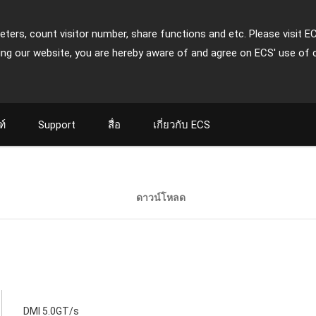
ters, count visitor number, share functions and etc. Please visit E
ing our website, you are hereby aware of and agree on ECS' use of 
ฑ์
Support
สื่อ
เกี่ยวกับ ECS
ดาวน์โหลด
DMI 5.0GT/s