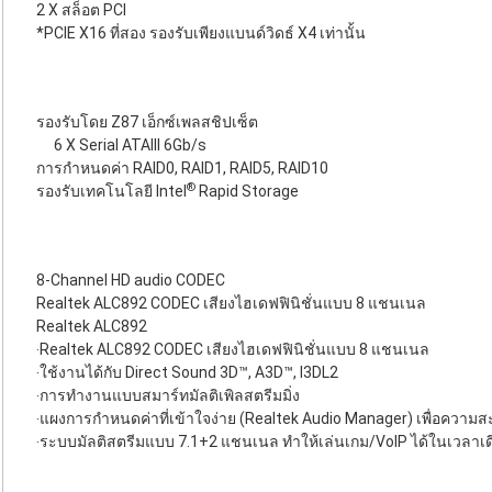
2 X สล็อต PCI
*PCIE X16 ที่สอง รองรับเพียงแบนด์วิดธ์ X4 เท่านั้น
รองรับโดย Z87 เอ็กซ์เพลสชิปเซ็ต
6 X Serial ATAIII 6Gb/s
การกำหนดค่า RAID0, RAID1, RAID5, RAID10
®
รองรับเทคโนโลยี Intel
Rapid Storage
8-Channel HD audio CODEC
Realtek ALC892 CODEC เสียงไฮเดฟฟินิชั่นแบบ 8 แชนเนล
Realtek ALC892
‧Realtek ALC892 CODEC เสียงไฮเดฟฟินิชั่นแบบ 8 แชนเนล
‧ใช้งานได้กับ Direct Sound 3D™, A3D™, I3DL2
‧การทำงานแบบสมาร์ทมัลติเพิลสตรีมมิ่ง
‧แผงการกำหนดค่าที่เข้าใจง่าย (Realtek Audio Manager) เพื่อความส
‧ระบบมัลติสตรีมแบบ 7.1+2 แชนเนล ทำให้เล่นเกม/VoIP ได้ในเวลาเด