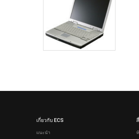
เกี่ยวกับ ECS
ส
แนะนำ
ห