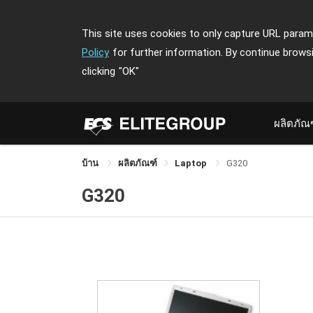
This site uses cookies to only capture URL parame
Policy
for further information. By continue brows
clicking
"OK"
ผลิตภัณ
บ้าน
ผลิตภัณฑ์
Laptop
G320
G320