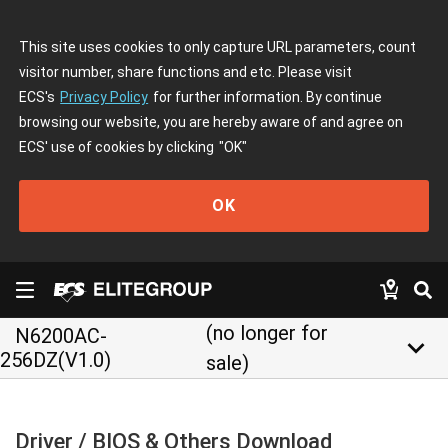
This site uses cookies to only capture URL parameters, count
visitor number, share functions and etc. Please visit
ECS's
Privacy Policy
for further information. By continue
browsing our website, you are hereby aware of and agree on
ECS' use of cookies by clicking
"OK"
OK
(no longer for
N6200AC-
keyboard_arrow_down
256DZ(V1.0)
sale)
Driver / BIOS & Others Download