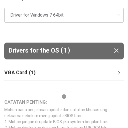
(
)
Drivers for the OS
1
VGA Card
(
1
)
CATATAN PENTING:
Mohon baca penjelasan update dan catatan khusus dng
seksama sebelum meng update BIOS baru.
Mohon jangan di update BIOS jika system berjalan baik.
Mohon diyakinkan dulu pertama kali versi M/B PCB lalu