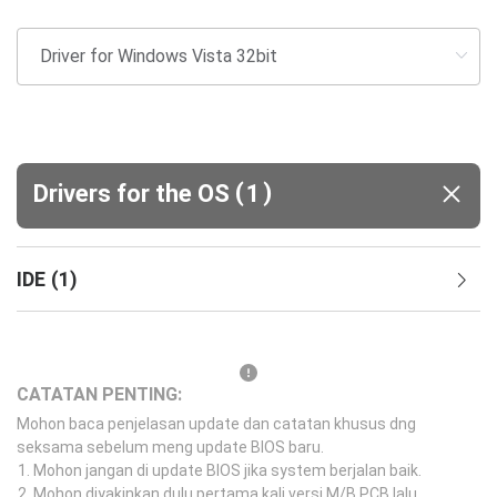
(
)
Drivers for the OS
1
IDE
(
1
)
CATATAN PENTING:
Mohon baca penjelasan update dan catatan khusus dng
seksama sebelum meng update BIOS baru.
Mohon jangan di update BIOS jika system berjalan baik.
Mohon diyakinkan dulu pertama kali versi M/B PCB lalu