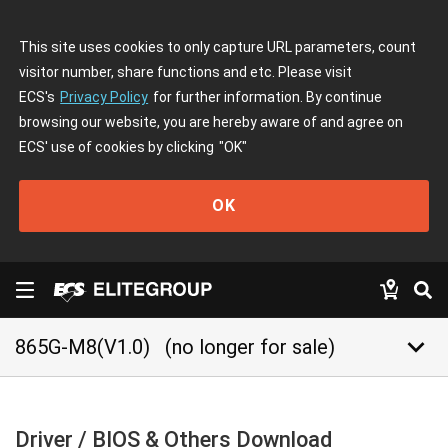
This site uses cookies to only capture URL parameters, count
visitor number, share functions and etc. Please visit
ECS's
Privacy Policy
for further information. By continue
browsing our website, you are hereby aware of and agree on
ECS' use of cookies by clicking
"OK"
OK
keyboard_arrow_down
865G-M8(V1.0)
(no longer for sale)
Driver / BIOS & Others Download