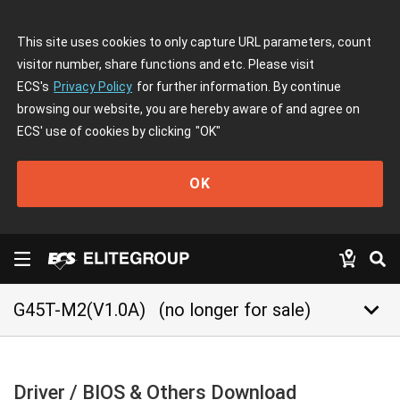
This site uses cookies to only capture URL parameters, count
visitor number, share functions and etc. Please visit
ECS's
Privacy Policy
for further information. By continue
browsing our website, you are hereby aware of and agree on
ECS' use of cookies by clicking
"OK"
OK
keyboard_arrow_down
G45T-M2(V1.0A)
(no longer for sale)
Driver / BIOS & Others Download