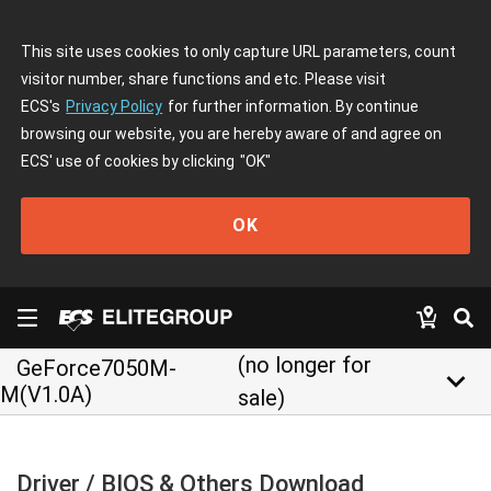
This site uses cookies to only capture URL parameters, count
visitor number, share functions and etc. Please visit
ECS's
Privacy Policy
for further information. By continue
browsing our website, you are hereby aware of and agree on
ECS' use of cookies by clicking
"OK"
OK
(no longer for
GeForce7050M-
keyboard_arrow_down
M(V1.0A)
sale)
Driver / BIOS & Others Download