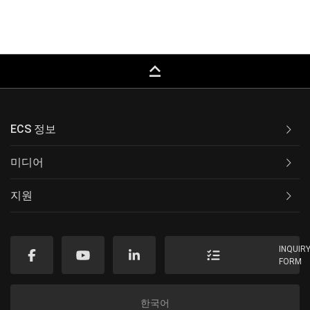
keyboard_capslock
ECS 정보
미디어
지원
INQUIR
FORM
한국어