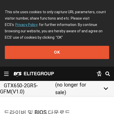
This site uses cookies to only capture URL parameters, count
visitor number, share functions and etc. Please visit
ECS's
Privacy Policy
for further information. By continue
browsing our website, you are hereby aware of and agree on
ECS' use of cookies by clicking
"OK"
OK
(no longer for
GTX650-2GR5-
keyboard_arrow_down
GFM(V1.0)
sale)
드라이버 및 BIOS 다운로드