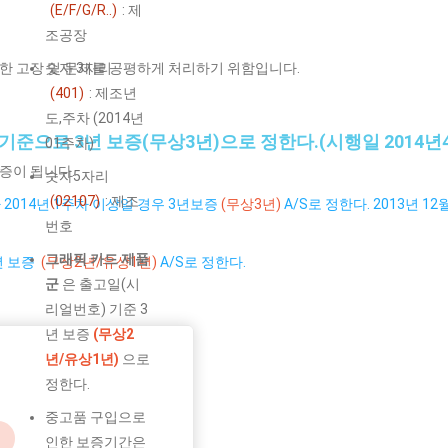
(E/F/G/R..)
: 제
조공장
숫자 3자리
 발생한 고장 및 문제를 공평하게 처리하기 위함입니다.
(401)
: 제조년
도,주차 (2014년
준으로 3년 보증(무상3년)으로 정한다.(시행일 2014년
01주차)
증이 됩니다.
숫자5자리
(02107)
: 제조
 2014년 1주차 이상일 경우 3년보증
(무상3년)
A/S로 정한다. 2013년 1
번호
그래픽 카드 제품
년 보증
(무상2년/유상1년)
A/S로 정한다.
군
은 출고일(시
리얼번호) 기준 3
년 보증
(무상2
년/유상1년)
으로
정한다.
중고품 구입으로
인한 보증기간은