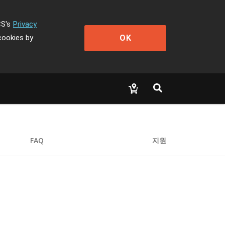
CS's
Privacy
OK
cookies by
FAQ
지원