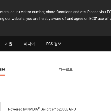
ters, count visitor number, share functions and etc. Please visit E
ing our website, you are hereby aware of and agree on ECS' use of 
지원
미디어
ECS 정보
재원
다운로드
®
Powered by NVIDIA
GeForce™ 6200LE GPU