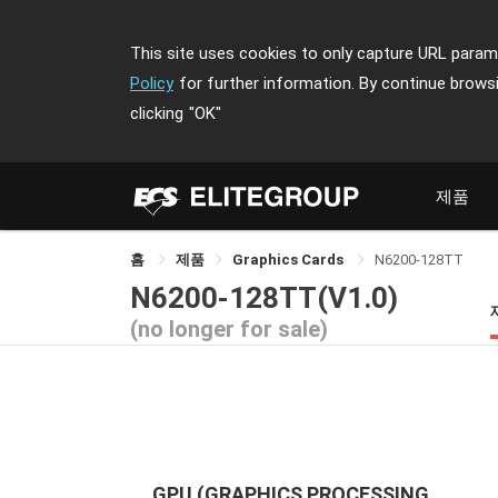
This site uses cookies to only capture URL parame
Policy
for further information. By continue brows
clicking
"OK"
제품
홈
제품
Graphics Cards
N6200-128TT
N6200-128TT(V1.0)
(no longer for sale)
GPU (GRAPHICS PROCESSING