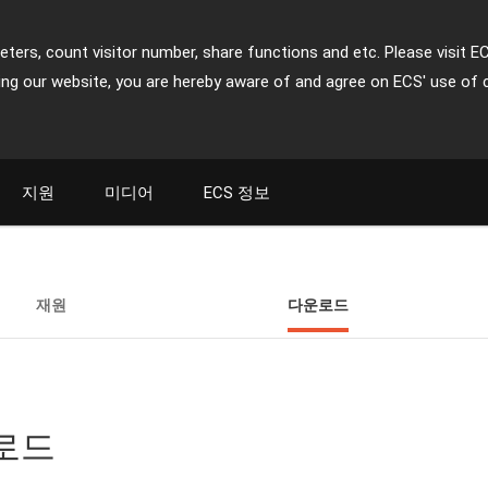
ters, count visitor number, share functions and etc. Please visit E
ing our website, you are hereby aware of and agree on ECS' use of 
지원
미디어
ECS 정보
재원
다운로드
운로드