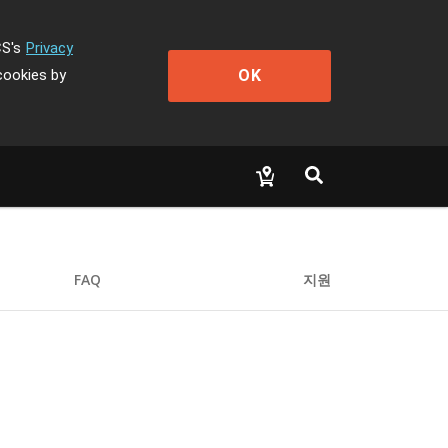
CS's
Privacy
OK
cookies by
FAQ
지원