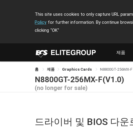
This site uses cookies to only capture URL parame
Policy
for further information. By continue brows
clicking
"OK"
제품
홈
제품
Graphics Cards
N8800GT-256MX-F
N8800GT-256MX-F(V1.0)
(no longer for sale)
드라이버 및 BIOS 다