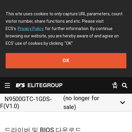
This site uses cookies to only capture URL parameters, count
visitor number, share functions and etc. Please visit
ECS's
Privacy Policy
for further information. By continue
browsing our website, you are hereby aware of and agree on
ECS' use of cookies by clicking
"OK"
OK
(no longer for
N9500GTC-1GDS-
keyboard_arrow_down
F(V1.0)
sale)
드라이버 및 BIOS 다운로드