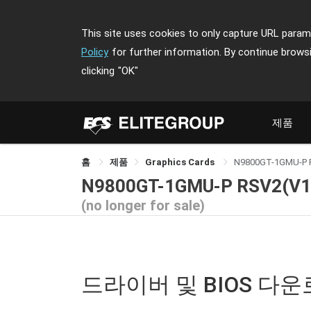
This site uses cookies to only capture URL parame
Policy
for further information. By continue brows
clicking
"OK"
제품
홈
제품
Graphics Cards
N9800GT-1GMU-P 
N9800GT-1GMU-P RSV2(V1
(no longer for sale)
드라이버 및 BIOS 다