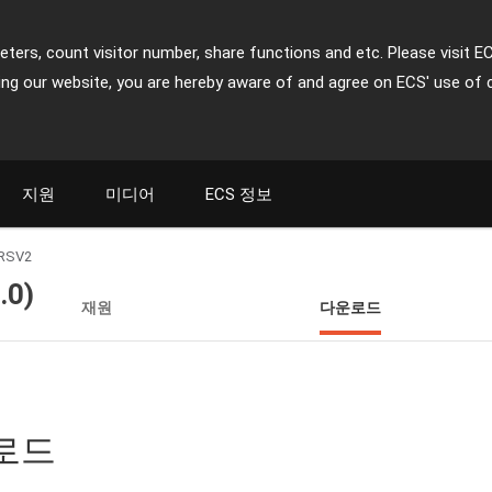
ters, count visitor number, share functions and etc. Please visit E
ing our website, you are hereby aware of and agree on ECS' use of 
지원
미디어
ECS 정보
RSV2
.0)
재원
다운로드
운로드