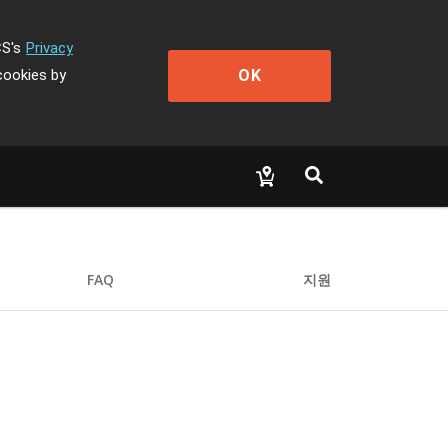
CS's
Privacy
OK
cookies by
FAQ
지원