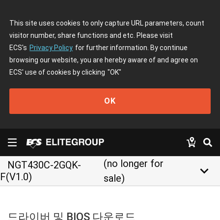
This site uses cookies to only capture URL parameters, count
visitor number, share functions and etc. Please visit
ECS's
Privacy Policy
for further information. By continue
browsing our website, you are hereby aware of and agree on
ECS' use of cookies by clicking
"OK"
OK
(no longer for
NGT430C-2GQK-
keyboard_arrow_down
F(V1.0)
sale)
드라이버 및 BIOS 다운로드