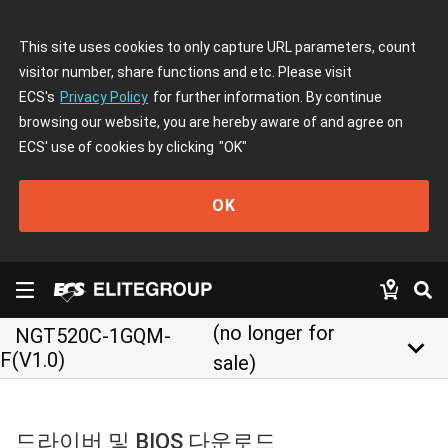
This site uses cookies to only capture URL parameters, count
visitor number, share functions and etc. Please visit
ECS's
Privacy Policy
for further information. By continue
browsing our website, you are hereby aware of and agree on
ECS' use of cookies by clicking
"OK"
OK
(no longer for
NGT520C-1GQM-
keyboard_arrow_down
F(V1.0)
sale)
드라이버 및 BIOS 다운로드