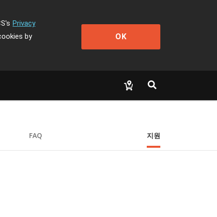
CS's
Privacy
OK
cookies by
FAQ
지원