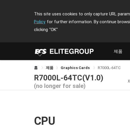
This site uses cookies to only capture URL parame
Policy
for further information. By continue brows
clicking
"OK"
제품
홈
제품
Graphics Cards
R7000L-64TC
R7000L-64TC(V1.0)
(no longer for sale)
CPU