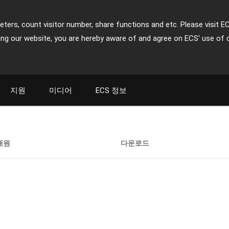
ters, count visitor number, share functions and etc. Please visit E
ing our website, you are hereby aware of and agree on ECS' use of 
지원
미디어
ECS 정보
재원
다운로드