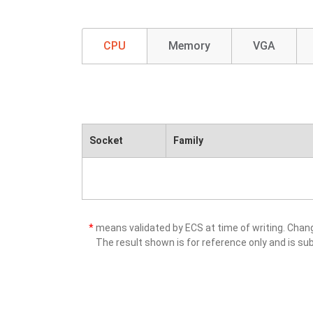
CPU
Memory
VGA
Socket
Family
*
means validated by ECS at time of writing. Cha
The result shown is for reference only and is sub