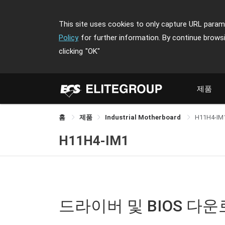
This site uses cookies to only capture URL parame
Policy
for further information. By continue brows
clicking
"OK"
제품
홈
제품
Industrial Motherboard
H11H4-IM
H11H4-IM1
드라이버 및 BIOS 다