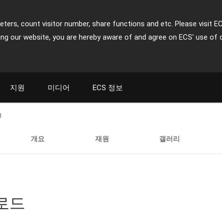
ters, count visitor number, share functions and etc. Please visit E
ing our website, you are hereby aware of and agree on ECS' use of 
지원
미디어
ECS 정보
1
개요
재원
갤러리
운로드