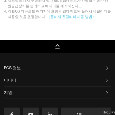
시스템을 다시 부팅하지 말고 BIOS 업데이트가 진행되는 동안 전
원공급장치를 분리하고 배터리를 제거하십시오.
각 BIOS 다운로드 패키지에 포함된 업데이트된 플래시 유틸리티를
사용할 것을 권장합니다.
（플래시 유틸리티 사용 방법）
keyboard_capslock
ECS 정보
미디어
지원
INQUIR