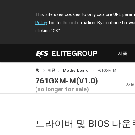
This site uses cookies to only capture URL parame
Policy
for further information. By continue brows
clicking
"OK"
제품
홈
제품
Motherboard
761GXM-M
761GXM-M(V1.0)
재원
(no longer for sale)
드라이버 및 BIOS 다