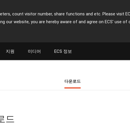
ters, count visitor number, share functions and etc. Please visit E
ing our website, you are hereby aware of and agree on ECS' use of 
지원
미디어
ECS 정보
다운로드
운로드