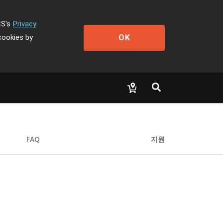
CS's
Privacy
OK
cookies by
FAQ
지원