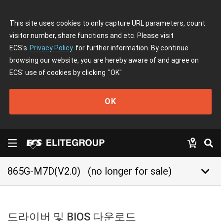
This site uses cookies to only capture URL parameters, count
visitor number, share functions and etc. Please visit
ECS's
Privacy Policy
for further information. By continue
browsing our website, you are hereby aware of and agree on
ECS' use of cookies by clicking
"OK"
OK
keyboard_arrow_down
865G-M7D(V2.0)
(no longer for sale)
드라이버 및 BIOS 다운로드