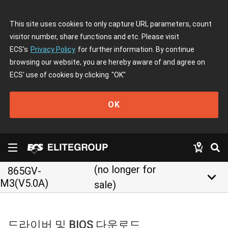
This site uses cookies to only capture URL parameters, count
visitor number, share functions and etc. Please visit
ECS's
Privacy Policy
for further information. By continue
browsing our website, you are hereby aware of and agree on
ECS' use of cookies by clicking
"OK"
OK
(no longer for
865GV-
keyboard_arrow_down
M3(V5.0A)
sale)
드라이버 및 BIOS 다운로드