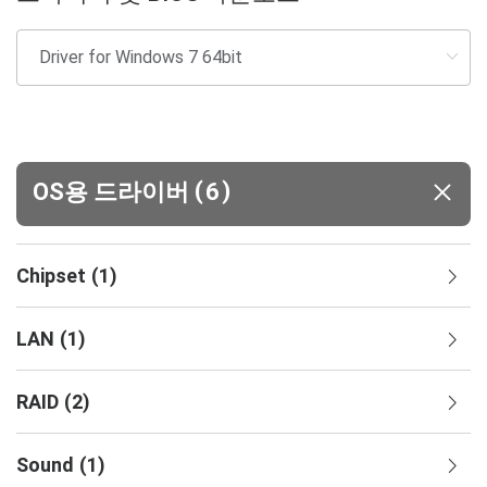
(
)
OS용 드라이버
6
Chipset
(
1
)
LAN
(
1
)
RAID
(
2
)
Sound
(
1
)