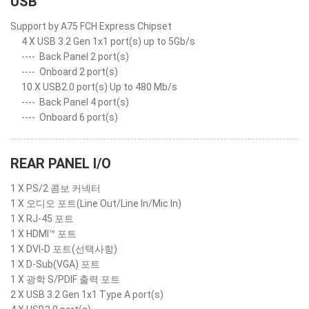
USB
Support by A75 FCH Express Chipset
4 X USB 3.2 Gen 1x1 port(s) up to 5Gb/s
----
Back Panel 2 port(s)
----
Onboard 2 port(s)
10 X USB2.0 port(s) Up to 480 Mb/s
----
Back Panel 4 port(s)
----
Onboard 6 port(s)
REAR PANEL I/O
1 X PS/2 콤보 커넥터
1 X 오디오 포트(Line Out/Line In/Mic In)
1 X RJ-45 포트
1 X HDMI™ 포트
1 X DVI-D 포트(선택사항)
1 X D-Sub(VGA) 포트
1 X 광학 S/PDIF 출력 포트
2 X USB 3.2 Gen 1x1 Type A port(s)