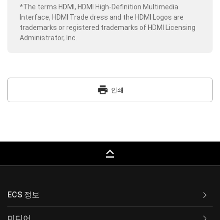
*The terms HDMI, HDMI High-Definition Multimedia
Interface, HDMI Trade dress and the HDMI Logos are
trademarks or registered trademarks of HDMI Licensing
Administrator, Inc.
print
인쇄
keyboard_capslock
ECS 정보
미디어