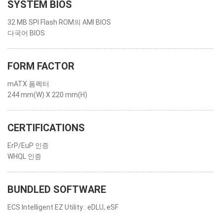
SYSTEM BIOS
32 MB SPI Flash ROM의 AMI BIOS
다국어 BIOS
FORM FACTOR
mATX 폼펙터
244 mm(W) X 220 mm(H)
CERTIFICATIONS
ErP/EuP 인증
WHQL 인증
BUNDLED SOFTWARE
ECS Intelligent EZ Utility : eDLU, eSF