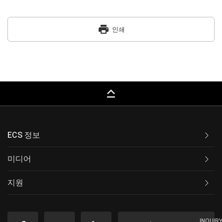
print
인쇄
keyboard_capslock
ECS 정보
미디어
지원
INQUIR