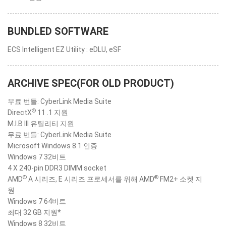
BUNDLED SOFTWARE
ECS Intelligent EZ Utility : eDLU, eSF
ARCHIVE SPEC(FOR OLD PRODUCT)
무료 번들: CyberLink Media Suite
®
DirectX
11 .1 지원
M.I.B III 유틸리티 지원
무료 번들: CyberLink Media Suite
Microsoft Windows 8.1 인증
Windows 7 32비트
4 X 240-pin DDR3 DIMM socket
®
®
AMD
A 시리즈, E 시리즈 프로세서를 위해 AMD
FM2+ 소켓 지
원
Windows 7 64비트
최대 32 GB 지원*
Windows 8 32비트