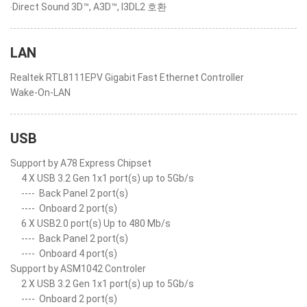
‧Direct Sound 3D™, A3D™, I3DL2 호환
LAN
Realtek RTL8111EPV Gigabit Fast Ethernet Controller
Wake-On-LAN
USB
Support by A78 Express Chipset
4 X USB 3.2 Gen 1x1 port(s) up to 5Gb/s
----
Back Panel 2 port(s)
----
Onboard 2 port(s)
6 X USB2.0 port(s) Up to 480 Mb/s
----
Back Panel 2 port(s)
----
Onboard 4 port(s)
Support by ASM1042 Controler
2 X USB 3.2 Gen 1x1 port(s) up to 5Gb/s
----
Onboard 2 port(s)