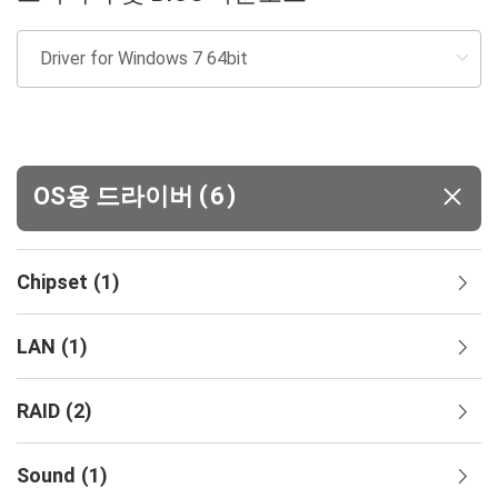
(
)
OS용 드라이버
6
Chipset
(
1
)
LAN
(
1
)
RAID
(
2
)
Sound
(
1
)