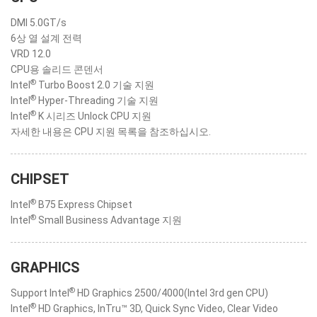
DMI 5.0GT/s
6상 열 설계 전력
VRD 12.0
CPU용 솔리드 콘덴서
®
Intel
Turbo Boost 2.0 기술 지원
®
Intel
Hyper-Threading 기술 지원
®
Intel
K 시리즈 Unlock CPU 지원
자세한 내용은 CPU 지원 목록을 참조하십시오.
CHIPSET
®
Intel
B75 Express Chipset
®
Intel
Small Business Advantage 지원
GRAPHICS
®
Support Intel
HD Graphics 2500/4000(Intel 3rd gen CPU)
®
Intel
HD Graphics, InTru™ 3D, Quick Sync Video, Clear Video