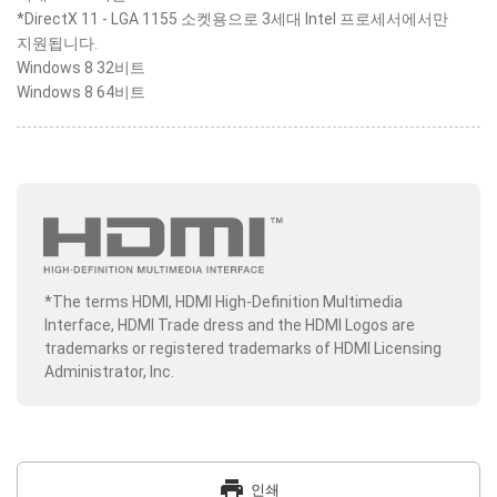
*DirectX 11 - LGA 1155 소켓용으로 3세대 Intel 프로세서에서만
지원됩니다.
Windows 8 32비트
Windows 8 64비트
*The terms HDMI, HDMI High-Definition Multimedia
Interface, HDMI Trade dress and the HDMI Logos are
trademarks or registered trademarks of HDMI Licensing
Administrator, Inc.
print
인쇄