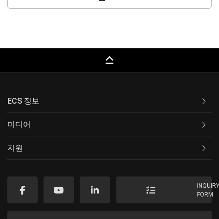
keyboard_capslock
ECS 정보
미디어
지원
INQUIR
FORM