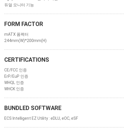
듀얼 모니터 기능
FORM FACTOR
mATX 폼펙터
244mm(W)*200mm(H)
CERTIFICATIONS
CE/FCC 인증
ErP/EuP 인증
WHQL 인증
WHCK 인증
BUNDLED SOFTWARE
ECS Intelligent EZ Utility : eDLU, eOC, eSF