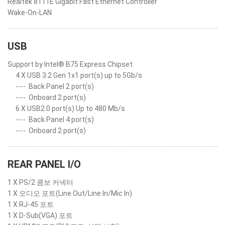
Realtek 8111E Gigabit Fast Ethernet Controller
Wake-On-LAN
USB
Support by Intel® B75 Express Chipset
4 X USB 3.2 Gen 1x1 port(s) up to 5Gb/s
----
Back Panel 2 port(s)
----
Onboard 2 port(s)
6 X USB2.0 port(s) Up to 480 Mb/s
----
Back Panel 4 port(s)
----
Onboard 2 port(s)
REAR PANEL I/O
1 X PS/2 콤보 커넥터
1 X 오디오 포트(Line Out/Line In/Mic In)
1 X RJ-45 포트
1 X D-Sub(VGA) 포트