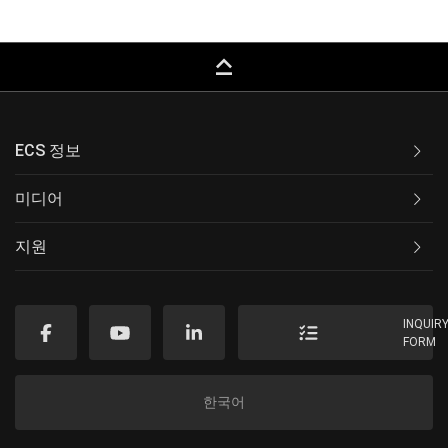
keyboard_capslock
ECS 정보
미디어
지원
INQUIR
FORM
한국어