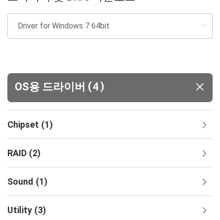
(
)
OS용 드라이버
4
Chipset
(
1
)
RAID
(
2
)
Sound
(
1
)
Utility
(
3
)