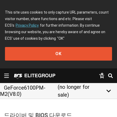
This site uses cookies to only capture URL parameters, count
visitor number, share functions and etc. Please visit
ECS's
Privacy Policy
for further information. By continue
browsing our website, you are hereby aware of and agree on
ECS' use of cookies by clicking
"OK"
OK
(no longer for
GeForce6100PM-
keyboard_arrow_down
M2(V8.0)
sale)
드라이버 및 BIOS 다운로드