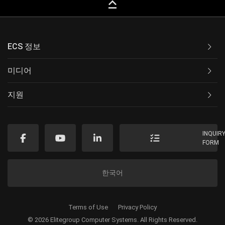
keyboard_capslock
ECS 정보
미디어
지원
INQUIR
FORM
한국어
Terms of Use
Privacy Policy
© 2026 Elitegroup Computer Systems. All Rights Reserved.