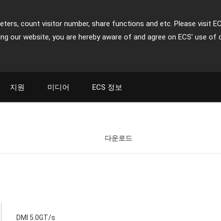
ters, count visitor number, share functions and etc. Please visit E
ing our website, you are hereby aware of and agree on ECS' use of 
지원
미디어
ECS 정보
다운로드
DMI 5.0GT/s