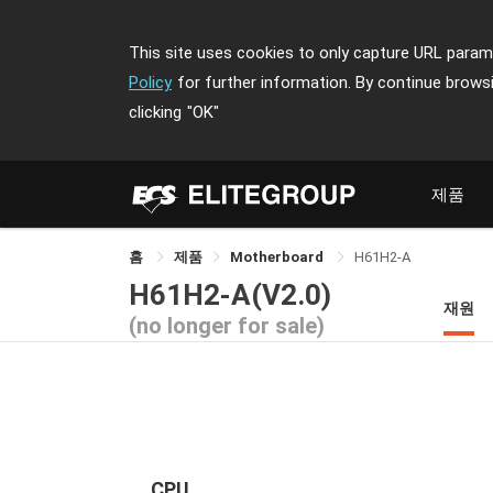
This site uses cookies to only capture URL parame
Policy
for further information. By continue brows
clicking
"OK"
제품
홈
제품
Motherboard
H61H2-A
H61H2-A(V2.0)
재원
(no longer for sale)
CPU