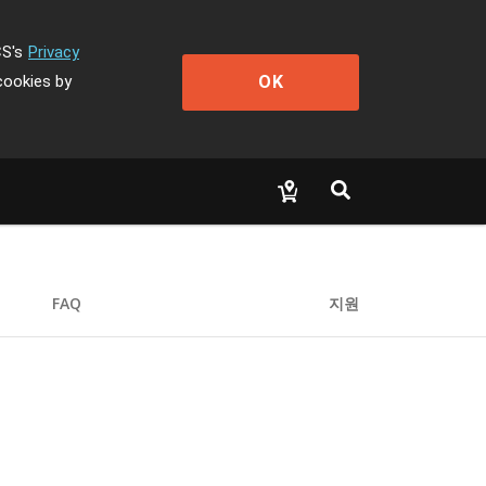
CS's
Privacy
OK
cookies by
FAQ
지원