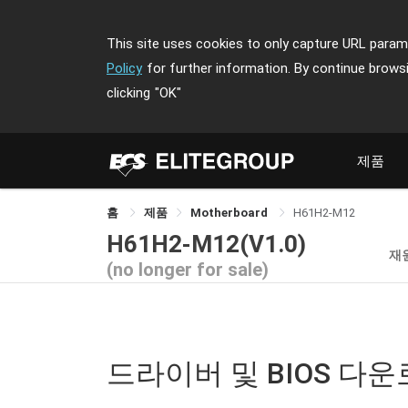
This site uses cookies to only capture URL parame
Policy
for further information. By continue brows
clicking
"OK"
제품
홈
제품
Motherboard
H61H2-M12
H61H2-M12(V1.0)
재
(no longer for sale)
드라이버 및 BIOS 다