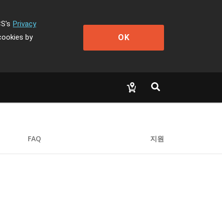
CS's
Privacy
OK
cookies by
FAQ
지원