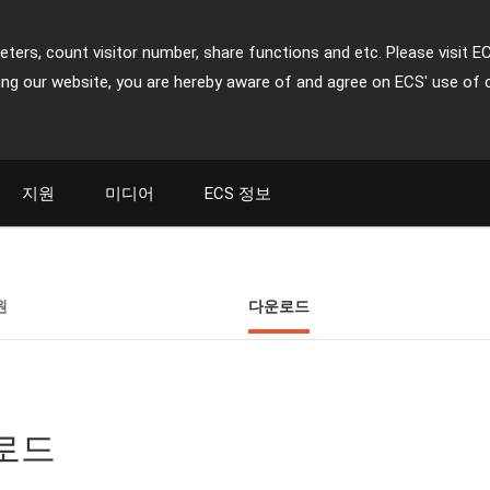
ters, count visitor number, share functions and etc. Please visit E
ing our website, you are hereby aware of and agree on ECS' use of 
지원
미디어
ECS 정보
원
다운로드
운로드