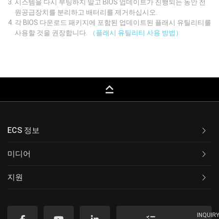
시스템을 다시 부팅하지 말고 BIOS 업데이트가 진행되는 동안 전
원공급장치를 분리하고 배터리를 제거하십시오.
각 BIOS 다운로드 패키지에 포함된 업데이트된 플래시 유틸리티를
사용할 것을 권장합니다.
（플래시 유틸리티 사용 방법）
keyboard_capslock
ECS 정보
미디어
지원
INQUIR