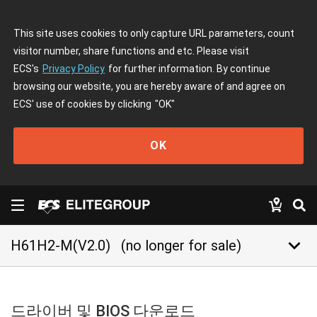
This site uses cookies to only capture URL parameters, count
visitor number, share functions and etc. Please visit
ECS's
Privacy Policy
for further information. By continue
browsing our website, you are hereby aware of and agree on
ECS' use of cookies by clicking
"OK"
OK
keyboard_arrow_down
H61H2-M(V2.0)
(no longer for sale)
드라이버 및 BIOS 다운로드