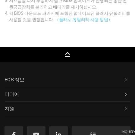
시스템을 다시 부팅하지 말고 BIOS 업데이트가 진행되는 동안 전
원공급장치를 분리하고 배터리를 제거하십시오.
각 BIOS 다운로드 패키지에 포함된 업데이트된 플래시 유틸리티를
사용할 것을 권장합니다.
（플래시 유틸리티 사용 방법）
keyboard_capslock
ECS 정보
미디어
지원
INQUIR