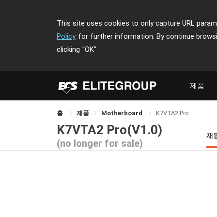
This site uses cookies to only capture URL parame
Policy
for further information. By continue brows
clicking
"OK"
제품
홈
제품
Motherboard
K7VTA2 Pro
K7VTA2 Pro(V1.0)
재
(no longer for sale)