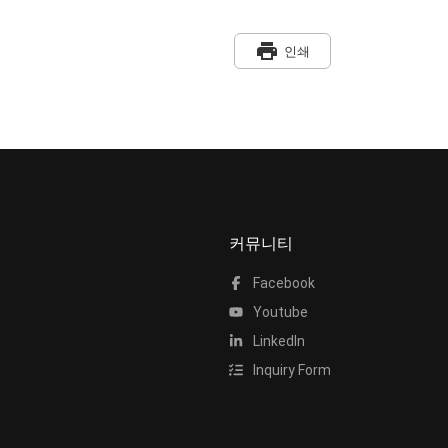
print
인쇄
커뮤니티
Facebook
Youtube
LinkedIn
Inquiry Form