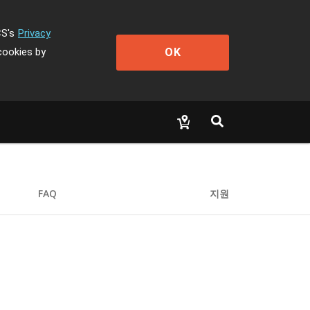
CS's
Privacy
OK
cookies by
FAQ
지원