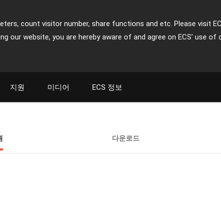
ters, count visitor number, share functions and etc. Please visit E
ing our website, you are hereby aware of and agree on ECS' use of 
지원
미디어
ECS 정보
원
다운로드