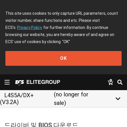
This site uses cookies to only capture URL parameters, count
visitor number, share functions and etc. Please visit
ECS's
Privacy Policy
for further information. By continue
browsing our website, you are hereby aware of and agree on
ECS' use of cookies by clicking
"OK"
OK
(no longer for
L4S5A/DX+
keyboard_arrow_down
(V3.2A)
sale)
드라이버 및 BIOS 다운로드