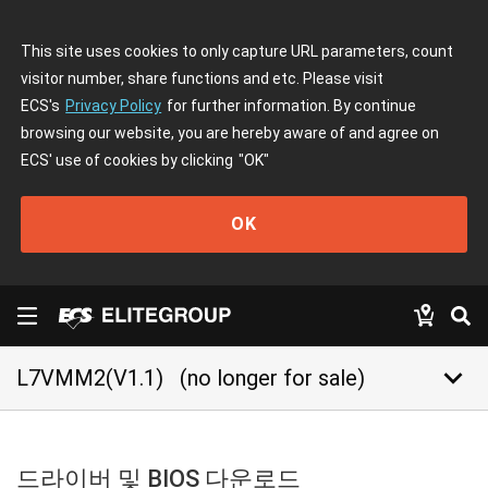
This site uses cookies to only capture URL parameters, count
visitor number, share functions and etc. Please visit
ECS's
Privacy Policy
for further information. By continue
browsing our website, you are hereby aware of and agree on
ECS' use of cookies by clicking
"OK"
OK
keyboard_arrow_down
L7VMM2(V1.1)
(no longer for sale)
드라이버 및 BIOS 다운로드