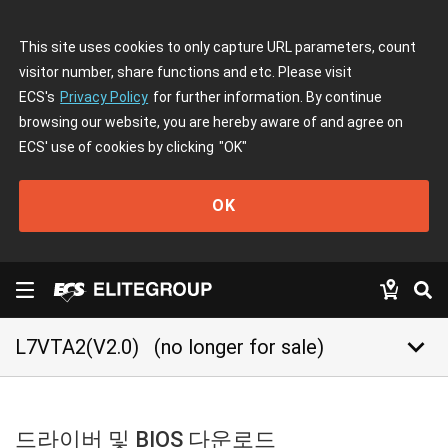
This site uses cookies to only capture URL parameters, count
visitor number, share functions and etc. Please visit
ECS's
Privacy Policy
for further information. By continue
browsing our website, you are hereby aware of and agree on
ECS' use of cookies by clicking
"OK"
OK
keyboard_arrow_down
L7VTA2(V2.0)
(no longer for sale)
드라이버 및 BIOS 다운로드